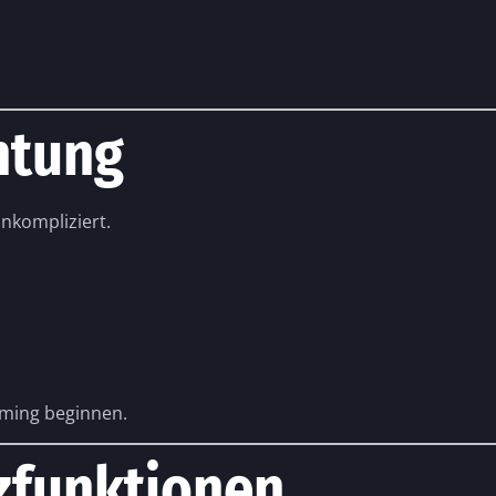
htung
unkompliziert.
aming beginnen.
zfunktionen