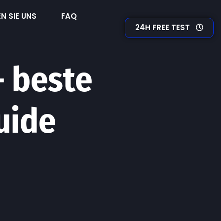
N SIE UNS
FAQ
24H FREE TEST
– beste
uide