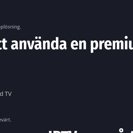
pplösning.
tt använda en prem
id TV
värt.