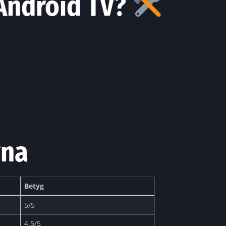
 Android TV?
rna
Betyg
5/5
4.5/5