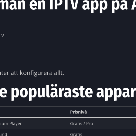
 man en IPTV app på
TV
s
er att konfigurera allt.
de populäraste appa
Prisnivå
ium Player
Gratis / Pro
ound
Gratis