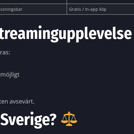
ssningsbar
Gratis / In-app köp
 streamingupplevels
ras:
 möjligt
ten avsevärt.
i Sverige?